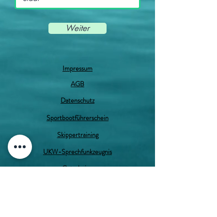
Weiter
Impressum
AGB
Datenschutz
Sportbootführerschein
Skippertraining
UKW-Sprechfunkzeugnis
Gutscheine
Anmeldung
Termine